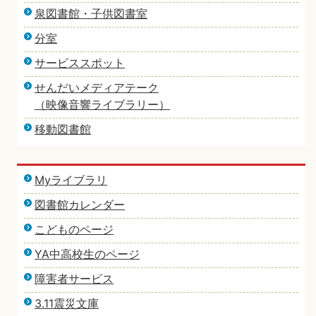
泉図書館・子供図書室
分室
サービススポット
せんだいメディアテーク
（映像音響ライブラリー）
移動図書館
Myライブラリ
図書館カレンダー
こどものページ
YA中高校生のページ
障害者サービス
3.11震災文庫