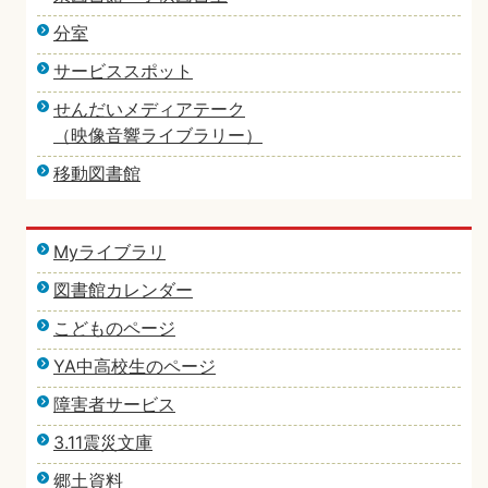
分室
サービススポット
せんだいメディアテーク
（映像音響ライブラリー）
移動図書館
Myライブラリ
図書館カレンダー
こどものページ
YA中高校生のページ
障害者サービス
3.11震災文庫
郷土資料