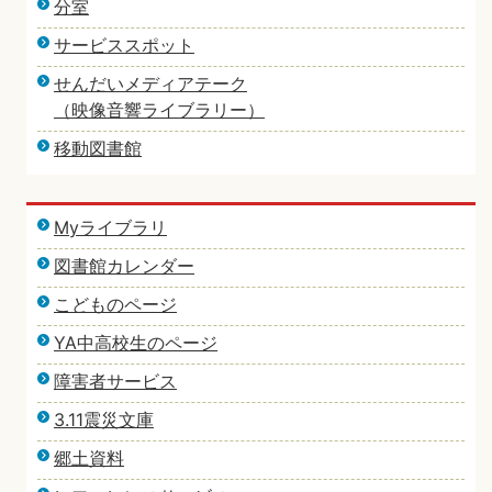
分室
サービススポット
せんだいメディアテーク
（映像音響ライブラリー）
移動図書館
Myライブラリ
図書館カレンダー
こどものページ
YA中高校生のページ
障害者サービス
3.11震災文庫
郷土資料