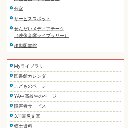
分室
サービススポット
せんだいメディアテーク
（映像音響ライブラリー）
移動図書館
Myライブラリ
図書館カレンダー
こどものページ
YA中高校生のページ
障害者サービス
3.11震災文庫
郷土資料