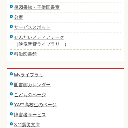
泉図書館・子供図書室
分室
サービススポット
せんだいメディアテーク
（映像音響ライブラリー）
移動図書館
Myライブラリ
図書館カレンダー
こどものページ
YA中高校生のページ
障害者サービス
3.11震災文庫