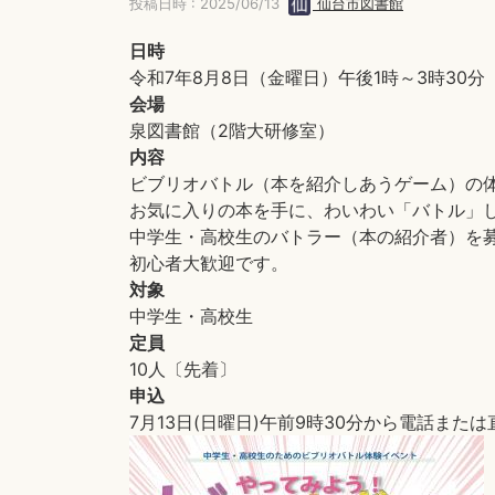
投稿日時 : 2025/06/13
仙台市図書館
日時
令和7年8月8日（金曜日）午後1時～3時30分
会場
泉図書館（2階大研修室）
内容
ビブリオバトル（本を紹介しあうゲーム）の
お気に入りの本を手に、わいわい「バトル」
中学生・高校生のバトラー（本の紹介者）を
初心者大歓迎です。
対象
中学生・高校生
定員
10人〔先着〕
申込
7月13日(日曜日)午前9時30分から電話ま