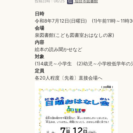
投稿日時 : 06/25
仙台市図書館
日時
令和8年7月12日(日曜日) (1)午前11時～11
会場
泉図書館(こども図書室おはなしの家)
内容
絵本の読み聞かせなど
対象
(1)4歳児～小学生 (2)幼児～小学校低学年の
定員
各20人程度〔先着〕直接会場へ