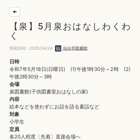
【泉】5月泉おはなしわくわ
く
投稿日時 : 2025/04/24
仙台市図書館
日時
令和7年5月18日(日曜日) (1)午後1時30分～2時 (2)
午後2時30分～3時
会場
泉図書館(子供図書室おはなしの家)
内容
絵本などを使わずにお話を語る素話など
対象
小学生
定員
各20人程度〔先着〕直接会場へ