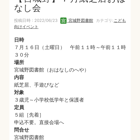
なし会
投稿日時 : 2022/06/23
宮城野図書館
カテゴリ:
こども
向けイベント
日時
７月１６日（土曜日） 午前１１時～午前１１時
３０分
場所
宮城野図書館（おはなしのへや）
内容
紙芝居、手遊びなど
対象
３歳児～小学校低学年と保護者
定員
５組［先着］
申込不要。直接会場へ
問合せ
宮城野図書館