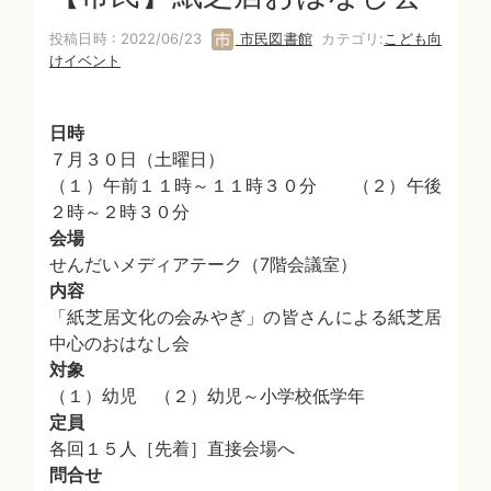
投稿日時 : 2022/06/23
市民図書館
カテゴリ:
こども向
けイベント
日時
７月３０日（土曜日）
（１）午前１１時～１１時３０分 （２）午後
２時～２時３０分
会場
せんだいメディアテーク（7階会議室）
内容
「紙芝居文化の会みやぎ」の皆さんによる紙芝居
中心のおはなし会
対象
（１）幼児 （２）幼児～小学校低学年
定員
各回１５人［先着］直接会場へ
問合せ