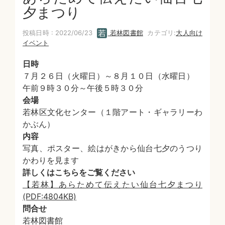
夕まつり
投稿日時 : 2022/06/23
若林図書館
カテゴリ:
大人向け
イベント
日時
７月２６日（火曜日）～８月１０日（水曜日）
午前９時３０分～午後５時３０分
会場
若林区文化センター（１階アート・ギャラリーわ
かぶん）
内容
写真、ポスター、絵はがきから仙台七夕のうつり
かわりを見ます
詳しくはこちらをご覧ください
【若林】あらためて伝えたい仙台七夕まつり
(PDF:4804KB)
問合せ
若林図書館