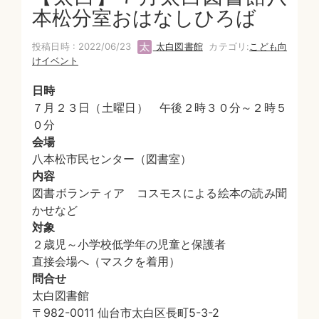
本松分室おはなしひろば
投稿日時 : 2022/06/23
太白図書館
カテゴリ:
こども向
けイベント
日時
７月２３日（土曜日） 午後２時３０分～２時５
０分
会場
八本松市民センター（図書室）
内容
図書ボランティア コスモスによる絵本の読み聞
かせなど
対象
２歳児～小学校低学年の児童と保護者
直接会場へ（マスクを着用）
問合せ
太白図書館
〒982-0011 仙台市太白区長町5-3-2