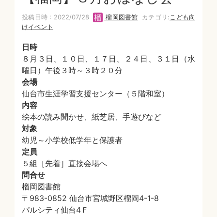
投稿日時 : 2022/07/28
榴岡図書館
カテゴリ:
こども向
けイベント
日時
８月３日、１０日、１７日、２４日、３１日（水
曜日）午後３時～３時２０分
会場
仙台市生涯学習支援センター（５階和室）
内容
絵本の読み聞かせ、紙芝居、手遊びなど
対象
幼児～小学校低学年と保護者
定員
５組［先着］直接会場へ
問合せ
榴岡図書館
〒983-0852 仙台市宮城野区榴岡4-1-8
パルシティ仙台4Ｆ