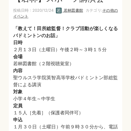
投稿日時 : 2020/12/24
若林図書館
カテゴリ:
その他の
イベント
「教えて！田所総監督！クラブ活動が楽しくなる
バドミントンのお話」
日時
２月１３日（土曜日）午後２時～３時１５分
会場
若林図書館（２階視聴覚室）
内容
聖ウルスラ学院英智高等学校バドミントン部総監
督による講演
対象
小学４年生～中学生
定員
１５人［先着］（保護者同伴可）
申込
１月３０日（土曜日）午前９時３０分から、電話