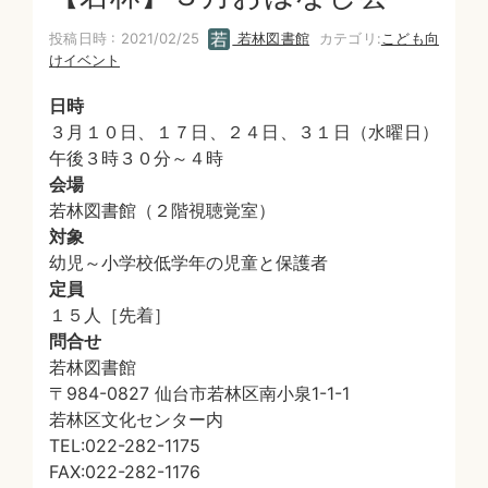
投稿日時 : 2021/02/25
若林図書館
カテゴリ:
こども向
けイベント
日時
３月１０日、１７日、２４日、３１日（水曜日）
午後３時３０分～４時
会場
若林図書館（２階視聴覚室）
対象
幼児～小学校低学年の児童と保護者
定員
１５人［先着］
問合せ
若林図書館
〒984-0827 仙台市若林区南小泉1-1-1
若林区文化センター内
TEL:022-282-1175
FAX:022-282-1176