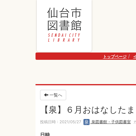
トップページ
一覧へ
【泉】６月おはなしたま
投稿日時 : 2021/05/27
泉図書館・子供図書室
カ
日時