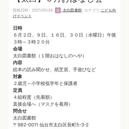
投稿日時 : 2021/05/28
太白図書館
カテゴリ:
こども向
けイベント
日時
６月２日、９日、１６日、３０日（水曜日）午後
３時～３時２０分
会場
太白図書館（１階おはなしのへや）
内容
絵本の読み聞かせ、紙芝居、手遊びなど
対象
２歳児～小学校低学年と保護者
定員
４組程度（先着順）
直接会場へ（マスクを着用）
問合せ
太白図書館
〒982-0011 仙台市太白区長町5-3-2