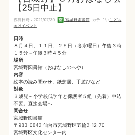
【25日中止】
投稿日時 : 2021/07/30
宮城野図書館
カテゴリ:
こども
向けイベント
日時
８月４日、１１日、２５日（各水曜日）午後３時
１５分～午後３時４５分
場所
宮城野図書館（おはなしのへや）
内容
絵本の読み聞かせ、紙芝居、手遊びなど
対象
３歳児～小学校低学年と保護者５組（先着）申込
不要。直接会場へ
問合せ
宮城野図書館
〒983-0842 仙台市宮城野区五輪2-12-70
宮城野区文化センター内