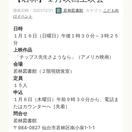
投稿日時 : 2021/12/21
若林図書館
カテゴリ:
こども向
けイベント
日時
１月１６日（日曜日）午後１時３０分～３時２５
分
上映作品
「チップス先生さようなら」（アメリカ映画）
会場
若林図書館（２階視聴覚室）
定員
１５人
申込
１月６日（木曜日）午前９時３０分から、電話ま
たはカウンターへ［先着］
問合せ
若林図書館
〒984-0827 仙台市若林区南小泉1-1-1