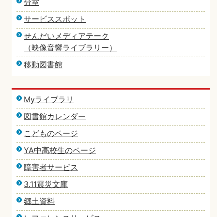
分室
サービススポット
せんだいメディアテーク
（映像音響ライブラリー）
移動図書館
Myライブラリ
図書館カレンダー
こどものページ
YA中高校生のページ
障害者サービス
3.11震災文庫
郷土資料