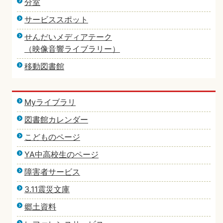
分室
サービススポット
せんだいメディアテーク
（映像音響ライブラリー）
移動図書館
Myライブラリ
図書館カレンダー
こどものページ
YA中高校生のページ
障害者サービス
3.11震災文庫
郷土資料