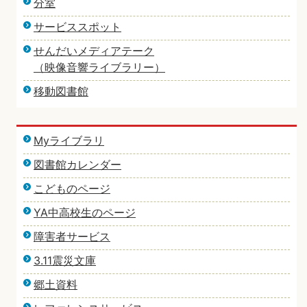
分室
サービススポット
せんだいメディアテーク
（映像音響ライブラリー）
移動図書館
Myライブラリ
図書館カレンダー
こどものページ
YA中高校生のページ
障害者サービス
3.11震災文庫
郷土資料