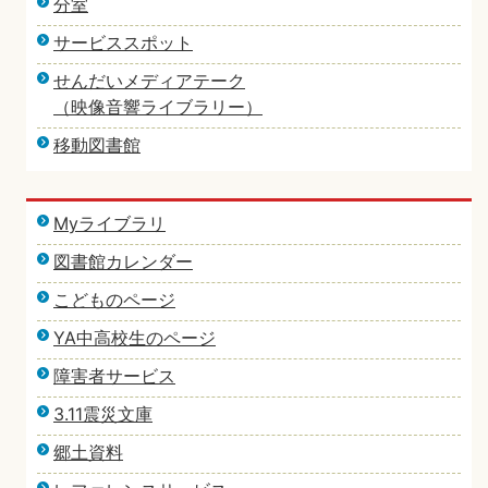
分室
サービススポット
せんだいメディアテーク
（映像音響ライブラリー）
移動図書館
Myライブラリ
図書館カレンダー
こどものページ
YA中高校生のページ
障害者サービス
3.11震災文庫
郷土資料