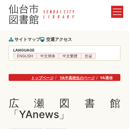
サイトマップ
交通アクセス
LANGUAGE
ENGLISH
中文簡体
中文繁體
한글
トップページ
YA中高校生のページ
YA通信
広瀬図書館
「YAnews」