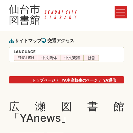
サイトマップ
交通アクセス
LANGUAGE
ENGLISH
中文簡体
中文繁體
한글
トップページ
YA中高校生のページ
YA通信
広瀬図書館
「YAnews」