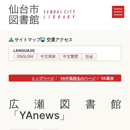
サイトマップ
交通アクセス
LANGUAGE
ENGLISH
中文簡体
中文繁體
한글
トップページ
YA中高校生のページ
YA通信
広瀬図書館
「YAnews」