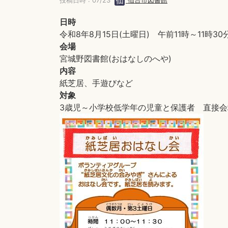
投稿日時 : 07/23
仙台市図書館
日時
令和8年8月15日(土曜日) 午前11時～11時30
会場
宮城野図書館(おはなしのへや)
内容
紙芝居、手遊びなど
対象
3歳児～小学校低学年の児童と保護者 直接会