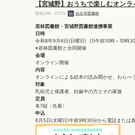
【宮城野】おうちで楽しむオンラ
投稿日時 : 07/23
仙台市図書館
若林図書館・宮城野図書館連携事業
日時
令和8年9月6日(日曜日) (1)午前10時～10時30
※若林図書館と合同開催
会場
オンライン開催
内容
オンラインによる絵本の読み聞かせ、わらべ
対象
乳幼児と保護者、妊娠中の方とその家族
定員
各7組〔先着〕
申込
8月5日(水曜日)午前9時30分から電話また