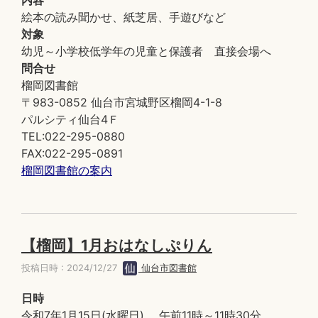
内容
絵本の読み聞かせ、紙芝居、手遊びなど
対象
幼児～小学校低学年の児童と保護者 直接会場へ
問合せ
榴岡図書館
〒983-0852 仙台市宮城野区榴岡4-1-8
パルシティ仙台4Ｆ
TEL:022-295-0880
FAX:022-295-0891
榴岡図書館の案内
【榴岡】1月おはなしぷりん
投稿日時 : 2024/12/27
仙台市図書館
日時
令和7年1月15日(水曜日) 午前11時～11時30分