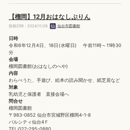
【榴岡】12月おはなしぷりん
投稿日時 : 2024/11/28
仙台市図書館
日時
令和6年12月4日、18日(水曜日) 午前11時～11時30
分
会場
榴岡図書館(おはなしのへや)
内容
わらべうた、手遊び、絵本の読み聞かせ、紙芝居など
対象
乳幼児と保護者 直接会場へ
問合せ
榴岡図書館
〒983-0852 仙台市宮城野区榴岡4-1-8
パルシティ仙台4Ｆ
TEL:022-295-0880