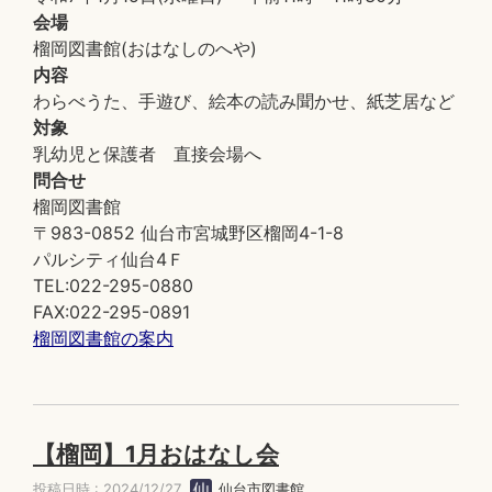
会場
榴岡図書館(おはなしのへや)
内容
わらべうた、手遊び、絵本の読み聞かせ、紙芝居など
対象
乳幼児と保護者 直接会場へ
問合せ
榴岡図書館
〒983-0852 仙台市宮城野区榴岡4-1-8
パルシティ仙台4Ｆ
TEL:022-295-0880
FAX:022-295-0891
榴岡図書館の案内
【榴岡】1月おはなし会
投稿日時 : 2024/12/27
仙台市図書館