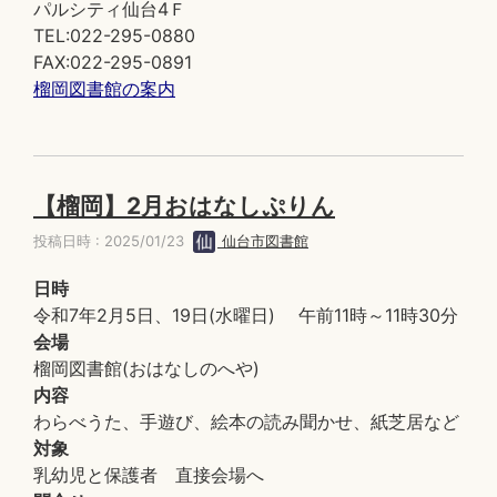
パルシティ仙台4Ｆ
TEL:022-295-0880
FAX:022-295-0891
榴岡図書館の案内
【榴岡】2月おはなしぷりん
投稿日時 : 2025/01/23
仙台市図書館
日時
令和7年2月5日、19日(水曜日) 午前11時～11時30分
会場
榴岡図書館(おはなしのへや)
内容
わらべうた、手遊び、絵本の読み聞かせ、紙芝居など
対象
乳幼児と保護者 直接会場へ