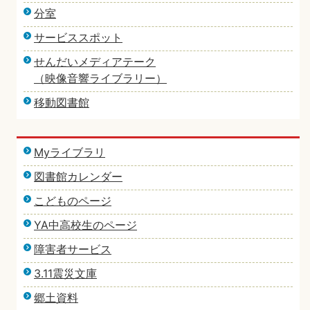
分室
サービススポット
せんだいメディアテーク
（映像音響ライブラリー）
移動図書館
Myライブラリ
図書館カレンダー
こどものページ
YA中高校生のページ
障害者サービス
3.11震災文庫
郷土資料