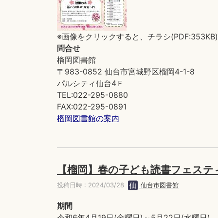
※画像をクリックすると、チラシ(PDF:353K
問合せ
榴岡図書館
〒983-0852 仙台市宮城野区榴岡4-1-8
パルシティ仙台4Ｆ
TEL:022-295-0880
FAX:022-295-0891
榴岡図書館の案内
【榴岡】春の子ども読書フェステ
投稿日時 : 2024/03/28
仙台市図書館
期間
令和6年4月19日(金曜日)～5月22日(水曜日