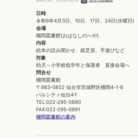
投稿日時 : 2024/03/28
仙台市図書館
日時
令和6年4月3日、10日、17日、24日(水曜日)
会場
榴岡図書館(おはなしのへや)
内容
絵本の読み聞かせ、紙芝居、手遊びなど
対象
幼児～小学校低学年と保護者 直接会場へ
問合せ
榴岡図書館
〒983-0852 仙台市宮城野区榴岡4-1-8
パルシティ仙台4Ｆ
TEL:022-295-0880
FAX:022-295-0891
榴岡図書館の案内