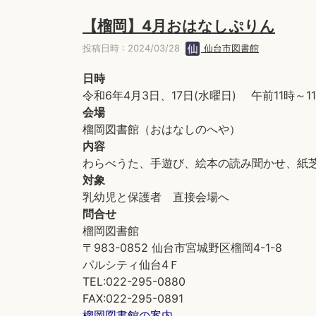
【榴岡】4月おはなしぷりん
投稿日時 : 2024/03/28
仙台市図書館
日時
令和6年4月3日、17日(水曜日) 午前11時～1
会場
榴岡図書館（おはなしのへや）
内容
わらべうた、手遊び、絵本の読み聞かせ、紙
対象
乳幼児と保護者 直接会場へ
問合せ
榴岡図書館
〒983-0852 仙台市宮城野区榴岡4-1-8
パルシティ仙台4Ｆ
TEL:022-295-0880
FAX:022-295-0891
榴岡図書館の案内