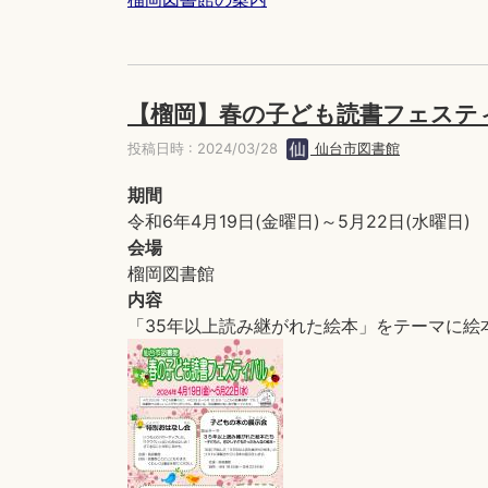
【榴岡】春の子ども読書フェステ
投稿日時 : 2024/03/28
仙台市図書館
期間
令和6年4月19日(金曜日)～5月22日(水曜日)
会場
榴岡図書館
内容
「35年以上読み継がれた絵本」をテーマに絵