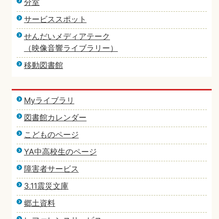
分室
サービススポット
せんだいメディアテーク
（映像音響ライブラリー）
移動図書館
Myライブラリ
図書館カレンダー
こどものページ
YA中高校生のページ
障害者サービス
3.11震災文庫
郷土資料