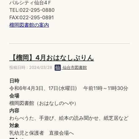
パルシティ仙台4Ｆ
TEL:022-295-0880
FAX:022-295-0891
榴岡図書館の案内
【榴岡】4月おはなしぷりん
投稿日時 : 2024/03/28
仙台市図書館
日時
令和6年4月3日、17日(水曜日) 午前11時～11時30分
会場
榴岡図書館（おはなしのへや）
内容
わらべうた、手遊び、絵本の読み聞かせ、紙芝居など
対象
乳幼児と保護者 直接会場へ