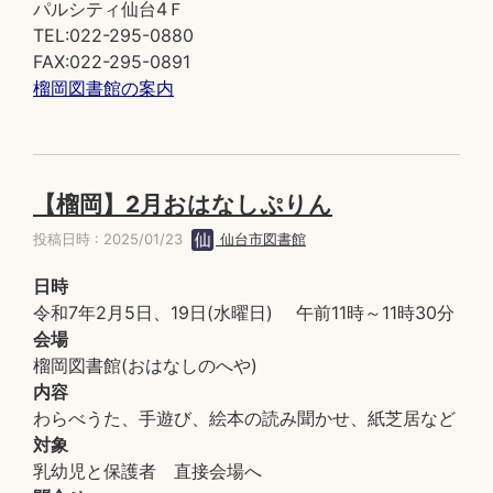
パルシティ仙台4Ｆ
TEL:022-295-0880
FAX:022-295-0891
榴岡図書館の案内
【榴岡】2月おはなしぷりん
投稿日時 : 2025/01/23
仙台市図書館
日時
令和7年2月5日、19日(水曜日) 午前11時～11時30分
会場
榴岡図書館(おはなしのへや)
内容
わらべうた、手遊び、絵本の読み聞かせ、紙芝居など
対象
乳幼児と保護者 直接会場へ