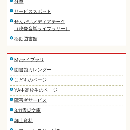
分室
サービススポット
せんだいメディアテーク
（映像音響ライブラリー）
移動図書館
Myライブラリ
図書館カレンダー
こどものページ
YA中高校生のページ
障害者サービス
3.11震災文庫
郷土資料