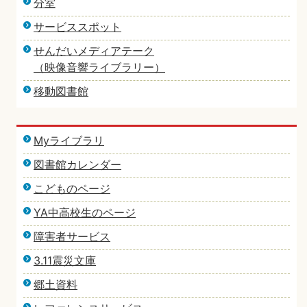
分室
サービススポット
せんだいメディアテーク
（映像音響ライブラリー）
移動図書館
Myライブラリ
図書館カレンダー
こどものページ
YA中高校生のページ
障害者サービス
3.11震災文庫
郷土資料