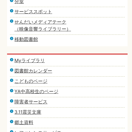
分室
サービススポット
せんだいメディアテーク
（映像音響ライブラリー）
移動図書館
Myライブラリ
図書館カレンダー
こどものページ
YA中高校生のページ
障害者サービス
3.11震災文庫
郷土資料