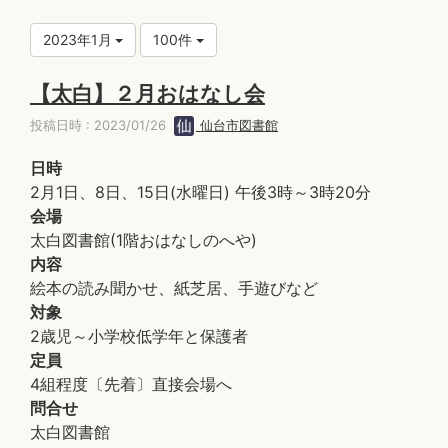
2023年1月
100件
【太白】２月おはなし会
投稿日時 : 2023/01/26
仙台市図書館
日時
2月1日、8日、15日(水曜日) 午後3時～3時20分
会場
太白図書館(1階おはなしのへや)
内容
絵本の読み聞かせ、紙芝居、手遊びなど
対象
2歳児～小学校低学年と保護者
定員
4組程度〔先着〕直接会場へ
問合せ
太白図書館