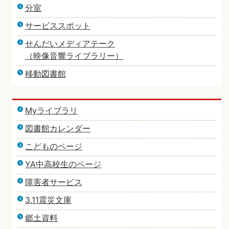
分室
サービススポット
せんだいメディアテーク
（映像音響ライブラリー）
移動図書館
Myライブラリ
図書館カレンダー
こどものページ
YA中高校生のページ
障害者サービス
3.11震災文庫
郷土資料