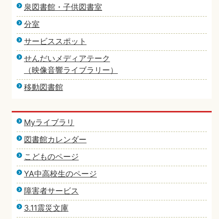
泉図書館・子供図書室
分室
サービススポット
せんだいメディアテーク
（映像音響ライブラリー）
移動図書館
Myライブラリ
図書館カレンダー
こどものページ
YA中高校生のページ
障害者サービス
3.11震災文庫