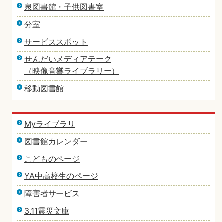
泉図書館・子供図書室
分室
サービススポット
せんだいメディアテーク
（映像音響ライブラリー）
移動図書館
Myライブラリ
図書館カレンダー
こどものページ
YA中高校生のページ
障害者サービス
3.11震災文庫