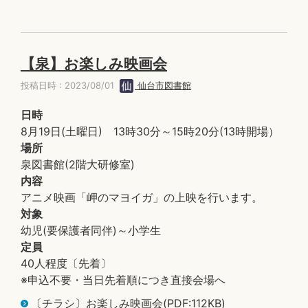
【泉】お楽しみ映画会
投稿日時 : 2023/08/01
仙台市図書館
日時
8月19日(土曜日) 13時30分～15時20分(13時開場）
場所
泉図書館(2階大研修室)
内容
アニメ映画「岬のマヨイガ」の上映を行います。
対象
幼児(要保護者同伴)～小学生
定員
40人程度〔先着〕
※申込不要・当日先着順につき直接会場へ
〔チラシ〕お楽しみ映画会(PDF:112KB)