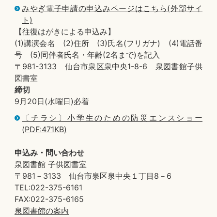
みやぎ電子申請の申込みページはこちら(外部サイ
ト)
【往復はがきによる申込み】
(1)講演会名 (2)住所 (3)氏名(フリガナ) (4)電話番
号 (5)同伴者氏名・年齢(2名まで)を記入
〒981-3133 仙台市泉区泉中央1-8-6 泉図書館子供
図書室
締切
9月20日(水曜日)必着
〔チラシ〕小学生のための防災エンスショー
(PDF:471KB)
申込み・問い合わせ
泉図書館 子供図書室
〒981－3133 仙台市泉区泉中央１丁目8－6
TEL:022-375-6161
FAX:022-375-6165
泉図書館の案内