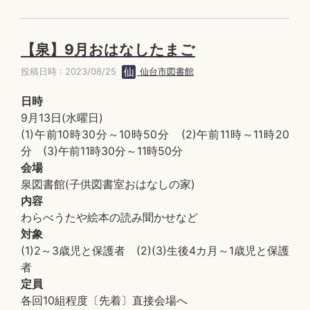
【泉】9月おはなしたまご
投稿日時 : 2023/08/25
仙台市図書館
日時
9月13日(水曜日)
(1)午前10時30分～10時50分 (2)午前11時～11時20
分 (3)午前11時30分～11時50分
会場
泉図書館(子供図書室おはなしの家)
内容
わらべうたや絵本の読み聞かせなど
対象
(1)2～3歳児と保護者 (2)(3)生後4カ月～1歳児と保護
者
定員
各回10組程度〔先着〕直接会場へ