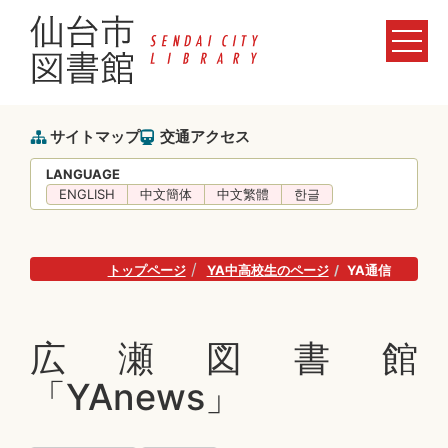
サイトマップ
交通アクセス
LANGUAGE
ENGLISH
中文簡体
中文繁體
한글
トップページ
YA中高校生のページ
YA通信
広瀬図書館
「YAnews」