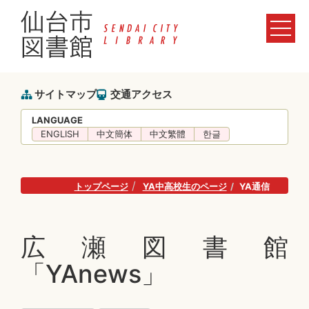
サイトマップ
交通アクセス
LANGUAGE
ENGLISH
中文簡体
中文繁體
한글
トップページ
YA中高校生のページ
YA通信
広瀬図書館
「YAnews」