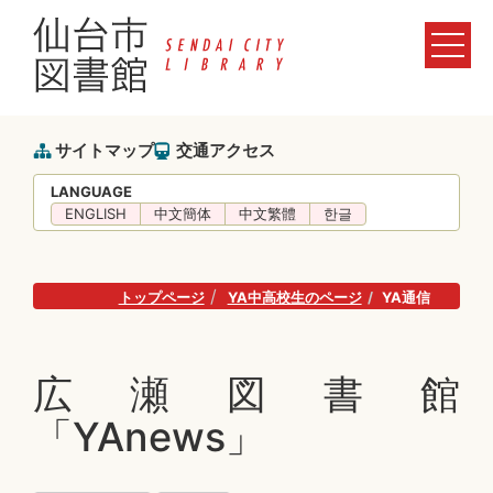
サイトマップ
交通アクセス
LANGUAGE
ENGLISH
中文簡体
中文繁體
한글
トップページ
YA中高校生のページ
YA通信
広瀬図書館
「YAnews」