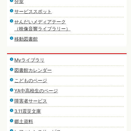
分室
サービススポット
せんだいメディアテーク
（映像音響ライブラリー）
移動図書館
Myライブラリ
図書館カレンダー
こどものページ
YA中高校生のページ
障害者サービス
3.11震災文庫
郷土資料