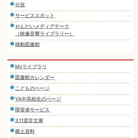
分室
サービススポット
せんだいメディアテーク
（映像音響ライブラリー）
移動図書館
Myライブラリ
図書館カレンダー
こどものページ
YA中高校生のページ
障害者サービス
3.11震災文庫
郷土資料