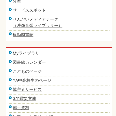
分室
サービススポット
せんだいメディアテーク
（映像音響ライブラリー）
移動図書館
Myライブラリ
図書館カレンダー
こどものページ
YA中高校生のページ
障害者サービス
3.11震災文庫
郷土資料