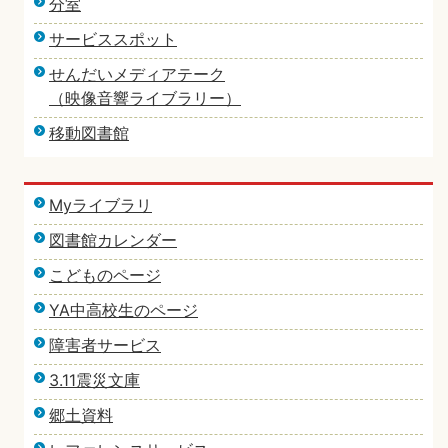
分室
サービススポット
せんだいメディアテーク
（映像音響ライブラリー）
移動図書館
Myライブラリ
図書館カレンダー
こどものページ
YA中高校生のページ
障害者サービス
3.11震災文庫
郷土資料