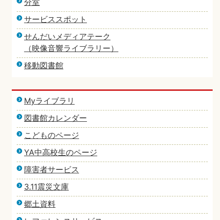
分室
サービススポット
せんだいメディアテーク
（映像音響ライブラリー）
移動図書館
Myライブラリ
図書館カレンダー
こどものページ
YA中高校生のページ
障害者サービス
3.11震災文庫
郷土資料