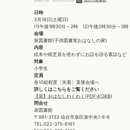
投稿日時 : 2023/02/24
仙台市図書館
日時
3月18日(土曜日)
(1)午後1時30分～2時 (2)午後2時30分～3時
会場
泉図書館(子供図書室おはなしの家)
内容
絵本や紙芝居を使わずにお話を語る素話など
対象
小学生
定員
各10組程度〔先着〕直接会場へ
詳しくはこちらをご覧ください
【泉】おはなしわくわく(PDF:413KB)
問合せ
泉図書館
〒981-3133 仙台市泉区泉中央1-8-6
TEL:022-375-6161