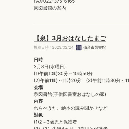
FAX:022-375-6165
泉図書館の案内
【泉】3月おはなしたまご
投稿日時 : 2023/02/24
仙台市図書館
日時
3月8日(水曜日)
(1)午前10時30分～10時50分
(2)午前11時～11時20分 (3)午前11時30分～1
会場
泉図書館(子供図書室おはなしの家)
内容
わらべうた、絵本の読み聞かせなど
対象
(1)2～3歳児と保護者
(2）(3）生後4ヵ月～1歳児と保護者