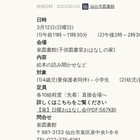
投稿日時 : 2023/02/24
仙台市図書館
日時
3月12日(日曜日)
(1)午前11時～11時30分 (2)午後2時～2時3
会場
泉図書館(子供図書室おはなしの家)
内容
絵本の読み聞かせなど
対象
(1)4歳児(要保護者同伴)～小学生 (2)幼
定員
各10組程度〔先着〕直接会場へ
詳しくはこちらをご覧ください
【泉】日曜おはなし会(PDF:567KB)
問合せ
泉図書館
〒981-3133 仙台市泉区泉中央1-8-6
TEL:022-375-6161