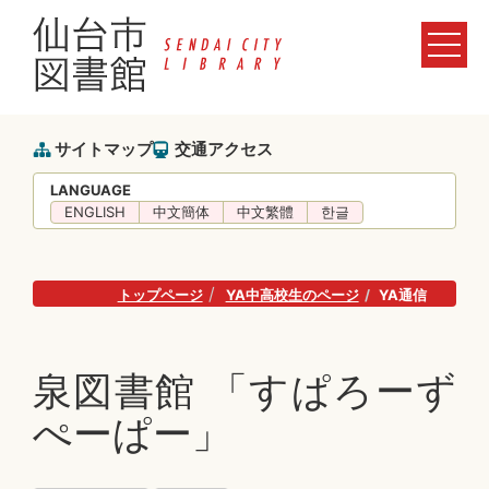
サイトマップ
交通アクセス
LANGUAGE
ENGLISH
中文簡体
中文繁體
한글
トップページ
YA中高校生のページ
YA通信
泉図書館 「すぱろーず
ぺーぱー」